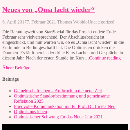
goes
StreetLi
Neues von „Oma lacht wieder“
Festival
am
6. April 2017
7. Februar 2021
Thomas Wobido
Uncategorized
5.
und
Die Beratungszeit von StartSocial für das Projekt endete Ende
6.
Februar sehr vielversprechend. Der Abschlussbericht ist
Mai
eingeschickt, und nun warten wir, ob es „Oma lacht wieder“ in die
2018
Endrunde in Berlin geschafft hat. Die Optimisten drücken die
Daumen. Es läuft bereits der dritte Kurs Lachen und Gespräche in
Neue
diesem Jahr. Nach der ersten Stunde im Kurs…
Continue reading
von
Beitrags-
Ältere Beiträge
„Om
lacht
Navigation
wied
Beiträge
Gemeinschaft leben – Aufbruch in die neue Zeit
Optimistische Standortbestimmung und gemeinsame
Reflektion 2025
Friedvolle Kommunikation mit Fr. Prof. Dr. Irmela Neu
Optimismus leben
Optimistischer Schwung für das Neue Jahr 2021