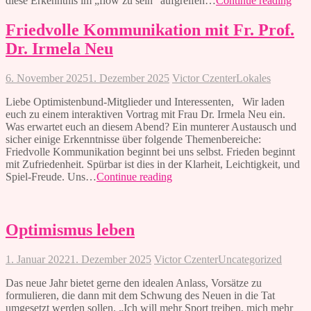
diese Erkenntnis im „flow zu sein“ aufgreifen…
Continue reading
Stan
und
Friedvolle Kommunikation mit Fr. Prof.
gem
Dr. Irmela Neu
Refl
202
6. November 2025
1. Dezember 2025
Victor Czenter
Lokales
Liebe Optimistenbund-Mitglieder und Interessenten, Wir laden
euch zu einem interaktiven Vortrag mit Frau Dr. Irmela Neu ein.
Was erwartet euch an diesem Abend? Ein munterer Austausch und
sicher einige Erkenntnisse über folgende Themenbereiche:
Friedvolle Kommunikation beginnt bei uns selbst. Frieden beginnt
mit Zufriedenheit. Spürbar ist dies in der Klarheit, Leichtigkeit, und
Friedvolle
Spiel-Freude. Uns…
Continue reading
Kommunikation
mit
Fr.
Prof.
Optimismus leben
Dr.
Irmela
1. Januar 2022
1. Dezember 2025
Victor Czenter
Uncategorized
Neu
Das neue Jahr bietet gerne den idealen Anlass, Vorsätze zu
formulieren, die dann mit dem Schwung des Neuen in die Tat
umgesetzt werden sollen. „Ich will mehr Sport treiben, mich mehr