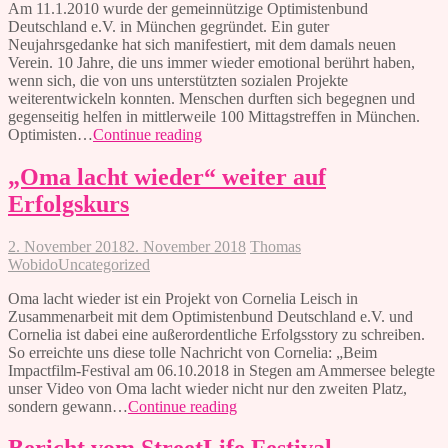
Am 11.1.2010 wurde der gemeinnützige Optimistenbund
Deutschland e.V. in München gegründet. Ein guter
Neujahrsgedanke hat sich manifestiert, mit dem damals neuen
Verein. 10 Jahre, die uns immer wieder emotional berührt haben,
wenn sich, die von uns unterstützten sozialen Projekte
weiterentwickeln konnten. Menschen durften sich begegnen und
gegenseitig helfen in mittlerweile 100 Mittagstreffen in München.
10
Optimisten…
Continue reading
Jahre
Optimistenbund
„Oma lacht wieder“ weiter auf
Erfolgskurs
2. November 2018
2. November 2018
Thomas
Wobido
Uncategorized
Oma lacht wieder ist ein Projekt von Cornelia Leisch in
Zusammenarbeit mit dem Optimistenbund Deutschland e.V. und
Cornelia ist dabei eine außerordentliche Erfolgsstory zu schreiben.
So erreichte uns diese tolle Nachricht von Cornelia: „Beim
Impactfilm-Festival am 06.10.2018 in Stegen am Ammersee belegte
unser Video von Oma lacht wieder nicht nur den zweiten Platz,
„Oma
sondern gewann…
Continue reading
lacht
wieder“