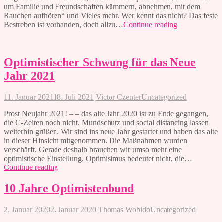
um Familie und Freundschaften kümmern, abnehmen, mit dem
Rauchen aufhören“ und Vieles mehr. Wer kennt das nicht? Das feste
Optimismus
Bestreben ist vorhanden, doch allzu…
Continue reading
leben
Optimistischer Schwung für das Neue
Jahr 2021
11. Januar 2021
18. Juli 2021
Victor Czenter
Uncategorized
Prost Neujahr 2021! – – das alte Jahr 2020 ist zu Ende gegangen,
die C-Zeiten noch nicht. Mundschutz und social distancing lassen
weiterhin grüßen. Wir sind ins neue Jahr gestartet und haben das alte
in dieser Hinsicht mitgenommen. Die Maßnahmen wurden
verschärft. Gerade deshalb brauchen wir umso mehr eine
optimistische Einstellung. Optimisimus bedeutet nicht, die…
Optimistischer
Continue reading
Schwung
für
10 Jahre Optimistenbund
das
Neue
2. Januar 2020
2. Januar 2020
Thomas Wobido
Uncategorized
Jahr
2021