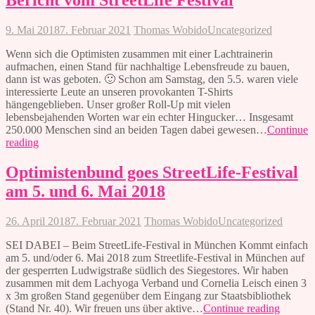
Bericht vom StreetLife Festival
weiter
auf
9. Mai 2018
7. Februar 2021
Thomas Wobido
Uncategorized
Erfolgskurs
Wenn sich die Optimisten zusammen mit einer Lachtrainerin
aufmachen, einen Stand für nachhaltige Lebensfreude zu bauen,
dann ist was geboten. 🙂 Schon am Samstag, den 5.5. waren viele
interessierte Leute an unseren provokanten T-Shirts
hängengeblieben. Unser großer Roll-Up mit vielen
lebensbejahenden Worten war ein echter Hingucker… Insgesamt
250.000 Menschen sind an beiden Tagen dabei gewesen…
Continue
Bericht
reading
vom
StreetLife
Optimistenbund goes StreetLife-Festival
Festival
am 5. und 6. Mai 2018
26. April 2018
7. Februar 2021
Thomas Wobido
Uncategorized
SEI DABEI – Beim StreetLife-Festival in München Kommt einfach
am 5. und/oder 6. Mai 2018 zum Streetlife-Festival in München auf
der gesperrten Ludwigstraße südlich des Siegestores. Wir haben
zusammen mit dem Lachyoga Verband und Cornelia Leisch einen 3
x 3m großen Stand gegenüber dem Eingang zur Staatsbibliothek
Optimis
(Stand Nr. 40). Wir freuen uns über aktive…
Continue reading