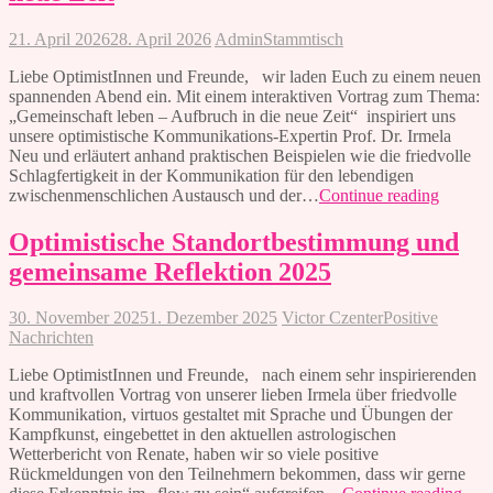
21. April 2026
28. April 2026
Admin
Stammtisch
Liebe OptimistInnen und Freunde, wir laden Euch zu einem neuen
spannenden Abend ein. Mit einem interaktiven Vortrag zum Thema:
„Gemeinschaft leben – Aufbruch in die neue Zeit“ inspiriert uns
unsere optimistische Kommunikations-Expertin Prof. Dr. Irmela
Neu und erläutert anhand praktischen Beispielen wie die friedvolle
Schlagfertigkeit in der Kommunikation für den lebendigen
Gemein
zwischenmenschlichen Austausch und der…
Continue reading
leben
–
Optimistische Standortbestimmung und
Aufbru
gemeinsame Reflektion 2025
in
die
neue
30. November 2025
1. Dezember 2025
Victor Czenter
Positive
Zeit
Nachrichten
Liebe OptimistInnen und Freunde, nach einem sehr inspirierenden
und kraftvollen Vortrag von unserer lieben Irmela über friedvolle
Kommunikation, virtuos gestaltet mit Sprache und Übungen der
Kampfkunst, eingebettet in den aktuellen astrologischen
Wetterbericht von Renate, haben wir so viele positive
Rückmeldungen von den Teilnehmern bekommen, dass wir gerne
Opti